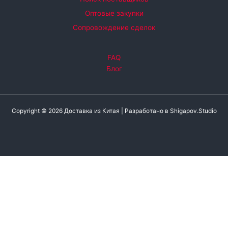
Оптовые закупки
Сопровождение сделок
FAQ
Блог
Copyright © 2026 Доставка из Китая |
Разработано в
Shigapov.Studio
ОСТАВЬТЕ ЗАЯВКУ
Остались вопросы?
Оставьте заявку и мы свяжемся с вами в ближайшее время