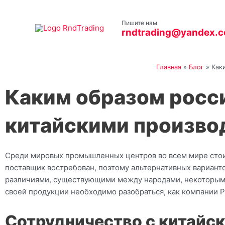
Перейти
к
Пишите нам
содержимому
rndtrading@yandex.
Главная
»
Блог
»
Как
Каким образом росс
китайскими произво
Среди мировых промышленных центров во всем мире стоит
поставщик востребован, поэтому альтернативных варианто
различиями, существующими между народами, некоторым
своей продукции необходимо разобраться, как компании Р
Сотрудничество с китайс