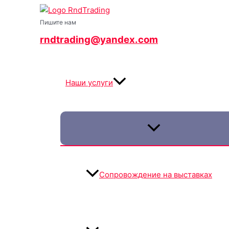
Переключатель
Переключатель
Переключатель
Перейти
меню
меню
меню
к
Пишите нам
содержимому
rndtrading@yandex.com
Наши услуги
Сопровождение на выставках