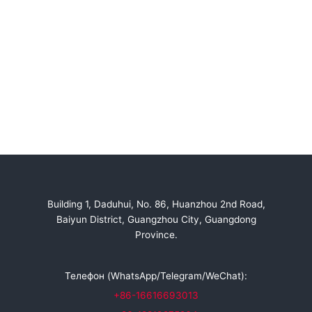
Building 1, Daduhui, No. 86, Huanzhou 2nd Road,
Baiyun District, Guangzhou City, Guangdong
Province.
Телефон (WhatsApp/Telegram/WeChat):
+86-16616693013